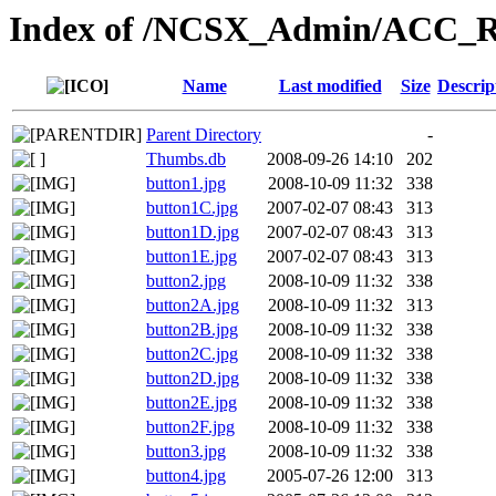
Index of /NCSX_Admin/ACC_Re
Name
Last modified
Size
Descrip
Parent Directory
-
Thumbs.db
2008-09-26 14:10
202
button1.jpg
2008-10-09 11:32
338
button1C.jpg
2007-02-07 08:43
313
button1D.jpg
2007-02-07 08:43
313
button1E.jpg
2007-02-07 08:43
313
button2.jpg
2008-10-09 11:32
338
button2A.jpg
2008-10-09 11:32
313
button2B.jpg
2008-10-09 11:32
338
button2C.jpg
2008-10-09 11:32
338
button2D.jpg
2008-10-09 11:32
338
button2E.jpg
2008-10-09 11:32
338
button2F.jpg
2008-10-09 11:32
338
button3.jpg
2008-10-09 11:32
338
button4.jpg
2005-07-26 12:00
313