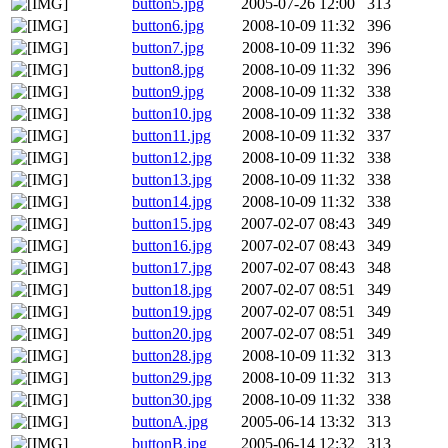
button5.jpg
2005-07-26 12:00
313
button6.jpg
2008-10-09 11:32
396
button7.jpg
2008-10-09 11:32
396
button8.jpg
2008-10-09 11:32
396
button9.jpg
2008-10-09 11:32
338
button10.jpg
2008-10-09 11:32
338
button11.jpg
2008-10-09 11:32
337
button12.jpg
2008-10-09 11:32
338
button13.jpg
2008-10-09 11:32
338
button14.jpg
2008-10-09 11:32
338
button15.jpg
2007-02-07 08:43
349
button16.jpg
2007-02-07 08:43
349
button17.jpg
2007-02-07 08:43
348
button18.jpg
2007-02-07 08:51
349
button19.jpg
2007-02-07 08:51
349
button20.jpg
2007-02-07 08:51
349
button28.jpg
2008-10-09 11:32
313
button29.jpg
2008-10-09 11:32
313
button30.jpg
2008-10-09 11:32
338
buttonA.jpg
2005-06-14 13:32
313
buttonB.jpg
2005-06-14 12:32
313