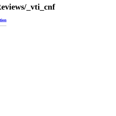
views/_vti_cnf
tion