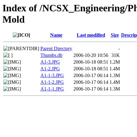
Index of /NCSX_Engineering/Ph
Mold
Name
Last modified
Size
Descrip
Parent Directory
-
Thumbs.db
2006-10-20 10:56
31K
A1-3.JPG
2006-10-18 08:51
1.2M
A1-2.JPG
2006-10-18 08:51
1.4M
A1-1-3.JPG
2006-10-17 06:14
1.3M
A1-1-2.JPG
2006-10-17 06:14
1.4M
A1-1-1.JPG
2006-10-17 06:14
1.3M