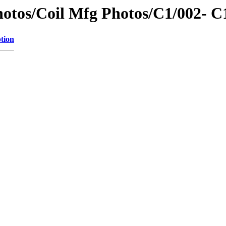
otos/Coil Mfg Photos/C1/002- C
tion